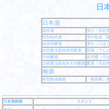
日
日本酒
純米酒
辛口「司牡
特別純米酒
雪中熟成「
純米吟醸酒
李白（りは
自然農法産純米吟醸酒
田扇（でん
大吟醸酒
出羽櫻（で
自然農法産純米大吟醸酒
鷹勇「大自
梅酒
特別熟成梅酒
「南高梅」
日本酒銘柄
コメント