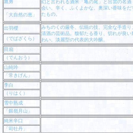
鷹勇
幻と言われる酒米「亀の尾」と出雲の名酒
会い。辛く、ふくよかな、奥深い香味をだ
たもの。
「大自然の恵」
みちのくの厳冬、伝統の技、完全な手造り
出羽櫻
清酒の芸術品。馥郁たる香り、切れが良い
（でばざくら）
わい、淡麗型の代表的大吟醸。
田扇
（でんおう）
山純吟
「常きげん」
李白
（りはく）
雪中熟成
「銀嶺月山」
純米辛口
「司牡丹」