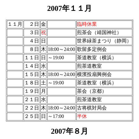
2007年１１月
１１月
２日
金
臨時休業
３日
祝
煎茶会（靖国神社）
４日
日
世界緑茶まつり（静岡）
８日
木
18:00～24:00
歌留多定例会
１１日
日
～19:00
茶道教室（横浜）
１４日
水
煎茶道教室
１５日
木
18:00～24:00
横濱投扇興例会
１８日
土
～19:00
茶道教室（横浜）
１９日
月
茶会（京都）
２１日
水
煎茶道教室
２２日
木
18:00～24:00
古将棋対局会
２５日
日
～17:00
半休
2007年８月