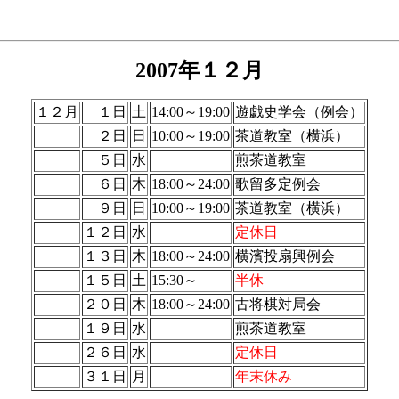
2007年１２月
１２月
１日
土
14:00～19:00
遊戯史学会（例会）
２日
日
10:00～19:00
茶道教室（横浜）
５日
水
煎茶道教室
６日
木
18:00～24:00
歌留多定例会
９日
日
10:00～19:00
茶道教室（横浜）
１２日
水
定休日
１３日
木
18:00～24:00
横濱投扇興例会
１５日
土
15:30～
半休
２０日
木
18:00～24:00
古将棋対局会
１９日
水
煎茶道教室
２６日
水
定休日
３１日
月
年末休み