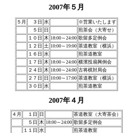
2007年５月
５月
３日
水
※営業いたします
５日
日
煎茶会（大寄せ）
１０日
木
18:00～24:00
歌留多定例会
１２日
土
10:00～19:00
茶道教室（横浜）
１６日
水
煎茶道教室
１７日
木
18:00～24:00
横濱投扇興例会
２４日
木
18:00～24:00
古将棋対局会
２７日
日
10:00～17:00
茶道教室（横浜）
３０日
水
煎茶道教室
2007年４月
４月
１日
日
茶道教室（大寄茶会）
５日
木
18:00～24:00
歌留多定例会
１１日
水
煎茶道教室