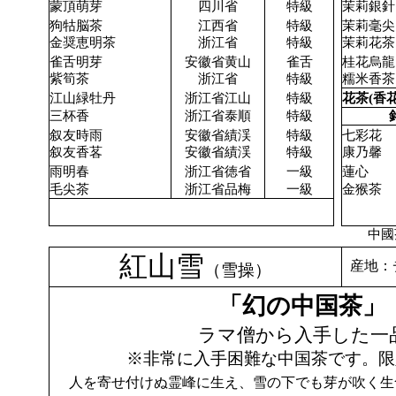
蒙頂萌芽
四川省
特級
茉莉銀針
狗牯脳茶
江西省
特級
茉莉毫尖
金奨恵明茶
浙江省
特級
茉莉花茶
雀舌明芽
安徽省黄山
雀舌
桂花烏龍
紫筍茶
浙江省
特級
糯米香茶
江山緑牡丹
浙江省江山
特級
花茶(香花
三杯香
浙江省泰順
特級
叙友時雨
安徽省績渓
特級
七彩花
叙友香茖
安徽省績渓
特級
康乃馨
雨明春
浙江省徳省
一級
蓮心
毛尖茶
浙江省品梅
一級
金猴茶
中國茶
紅山雪
産地：
（雪操）
「幻の中国茶」
ラマ僧から入手した一
※非常に入手困難な中国茶です。限
人を寄せ付けぬ霊峰に生え、雪の下でも芽が吹く生