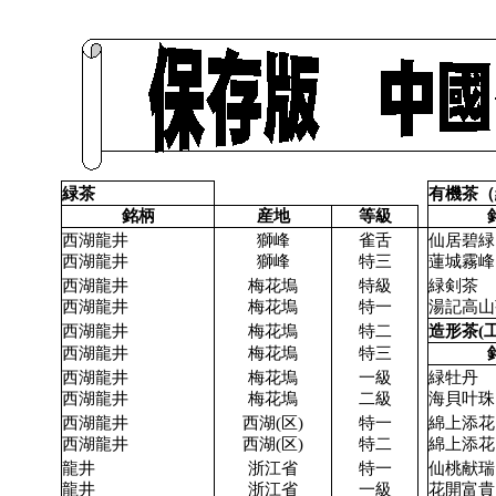
緑茶
有機茶（
銘柄
産地
等級
西湖龍井
獅峰
雀舌
仙居碧緑
西湖龍井
獅峰
特三
蓮城霧峰
西湖龍井
梅花塢
特級
緑剣茶
西湖龍井
梅花塢
特一
湯記高山
西湖龍井
梅花塢
特二
造形茶(
西湖龍井
梅花塢
特三
西湖龍井
梅花塢
一級
緑牡丹
西湖龍井
梅花塢
二級
海貝叶珠
西湖龍井
西湖(区)
特一
綿上添花
西湖龍井
西湖(区)
特二
綿上添花
龍井
浙江省
特一
仙桃献瑞
龍井
浙江省
一級
花開富貴