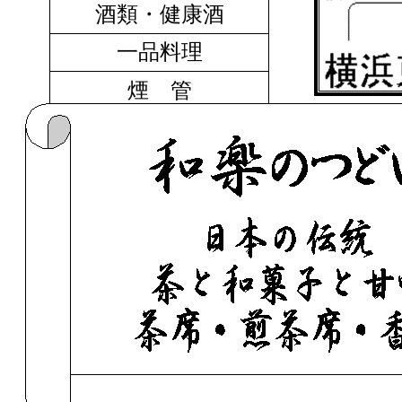
酒類・健康酒
一品料理
煙 管