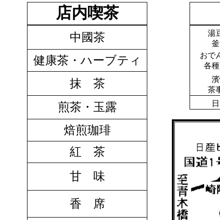
店内喫茶
湯
中國茶
釜
おで
健康茶・ハーブティ
各種
濱
抹 茶
茶
日
煎茶・玉露
焙煎珈琲
紅 茶
甘 味
香 席