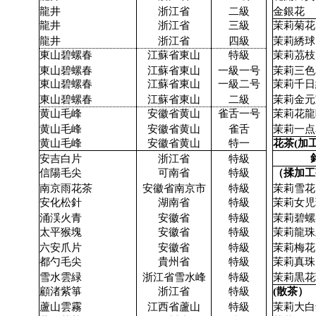
龍井
浙江省
二級
金銀花
龍井
浙江省
三級
茉莉菊花
龍井
浙江省
四級
茉莉綉球
東山碧螺春
江蘇省東山
特級
茉莉茘枝
東山碧螺春
江蘇省東山
一級一号
茉莉三色
東山碧螺春
江蘇省東山
一級二号
茉莉千日
東山碧螺春
江蘇省東山
二級
茉莉金元
黄山毛峰
安徽省黄山
雀舌一号
茉莉花龍
黄山毛峰
安徽省黄山
雀舌
茉莉一点
黄山毛峰
安徽省黄山
特一
花茶(加工
安吉白片
浙江省
特級
信陽毛尖
可南省
特級
（揉加工
南京雨花茶
安徽省南京市
特級
茉莉雪花
安化松針
湖南省
特級
茉莉女児
涌渓火青
安徽省
特級
茉莉碧螺
太平猴塊
安徽省
特級
茉莉龍珠
六安爪片
安徽省
特級
茉莉梅花
都勺毛尖
貴州省
特級
茉莉真珠
雪水雲緑
浙江省雪水峰
特級
茉莉黒花
顧渚紫箏
浙江省
特級
(散茶）
蘆山雲霧
江西省蘆山
特級
茉莉大白