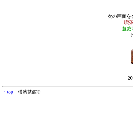
次の画面を
喫
遊戯
2
・top
横濱茶館®