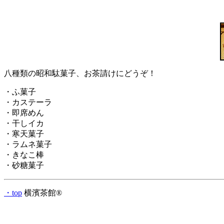
八種類の昭和駄菓子、お茶請けにどうぞ！
・ふ菓子
・カステーラ
・即席めん
・干しイカ
・寒天菓子
・ラムネ菓子
・きなこ棒
・砂糖菓子
・top
横濱茶館®