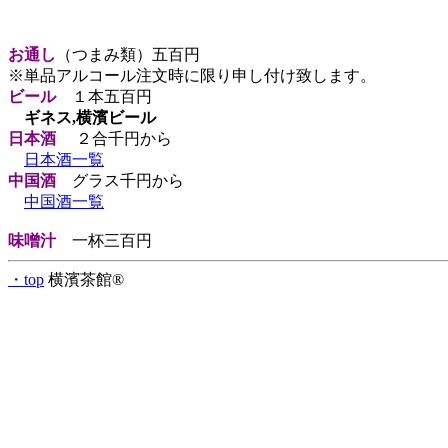
お通し
（つまみ類）五百円
※単品アルコール注文時に限り申し付け致します。
ビール
１本五百円
ギネス,
横濱ビール
日本酒
２合千円から
日本酒一覧
中国酒
グラス千円から
中国酒一覧
味噌汁
一杯三百円
・top
横濱茶館®