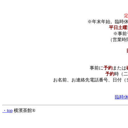
※年末年始。臨時
平日土曜日
※事前
（営業時
事前に
予約
または
予約
時（二
お名前、お連絡先電話番号、日付（
臨時
・top
横濱茶館®