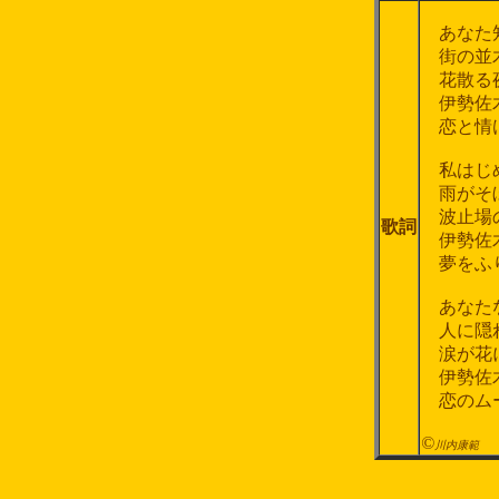
あなた知
街の並木
花散る夜
伊勢佐木
恋と情け
私はじめ
雨がそぼ
波止場の
歌詞
伊勢佐木
夢をふり
あなたな
人に隠れ
涙が花
伊勢佐木
恋のムー
©
川内康範