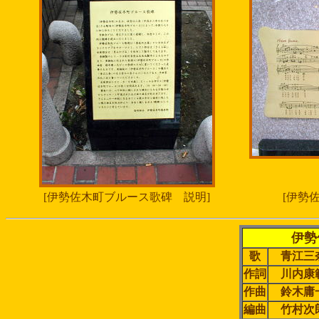
[伊勢佐木町ブルース歌碑 説明]
[伊勢
伊勢
歌
青江三
作詞
川内康
作曲
鈴木庸
編曲
竹村次