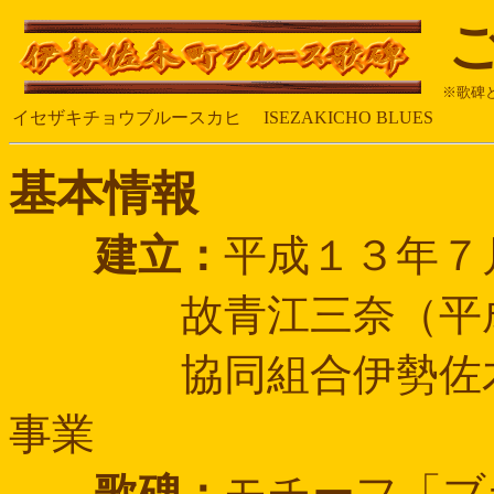
※歌碑
イセザキチョウブルースカヒ ISEZAKICHO BLUES
基本情報
建立：
平成１３年７
故青江三奈（平成１
協同組合伊勢佐木町
事業
歌碑：
モチーフ「ブ