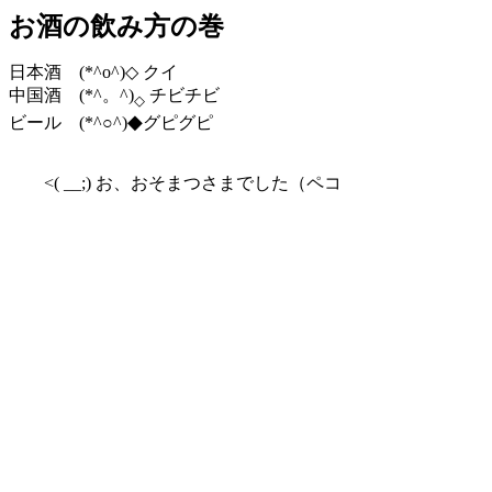
お酒の飲み方の巻
日本酒 (*^o^)◇ クイ
中国酒 (*^。^)
チビチビ
◇
◆
ビール (*^○^)
グピグピ
<( __;) お、おそまつさまでした（ペコ