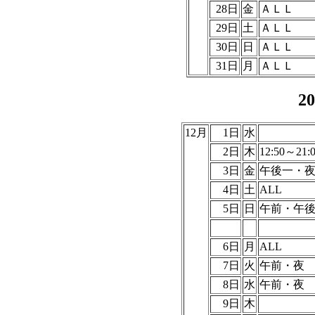
28日
金
ＡＬＬ
29日
土
ＡＬＬ
30日
日
ＡＬＬ
31日
月
ＡＬＬ
2
12月
1日
水
2日
木
12:50～21:
3日
金
午後一・
4日
土
ALL
5日
日
午前・午
6日
月
ALL
7日
火
午前・
8日
水
午前・夜
9日
木