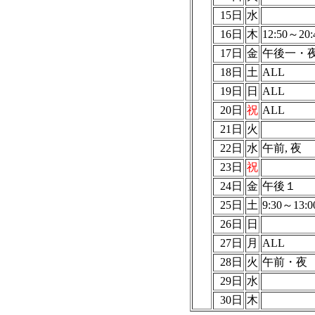
15日
水
16日
木
12:50～20:
17日
金
午後一・
18日
土
ALL
19日
日
ALL
20日
祝
ALL
21日
火
22日
水
午前, 夜
23日
祝
24日
金
午後１
25日
土
9:30～13:0
26日
日
27日
月
ALL
28日
火
午前・夜
29日
水
30日
木