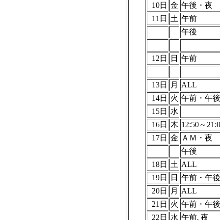
10日
金
午後・夜
11日
土
午前
午後
12日
日
午前
13日
月
ALL
14日
火
午前・午
15日
水
16日
木
12:50～21:
17日
金
ＡＭ・夜
午後
18日
土
ALL
19日
日
午前・午
20日
月
ALL
21日
火
午前・午
22日
水
午前, 夜