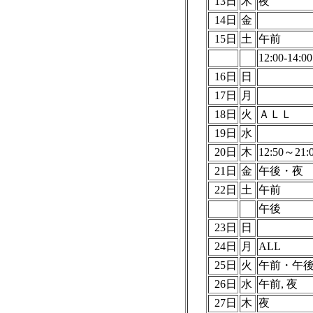
13日
木
夜
14日
金
15日
土
午前
12:00-14:00
16日
日
17日
月
18日
火
ＡＬＬ
19日
水
20日
木
12:50～21:
21日
金
午後・夜
22日
土
午前
午後
23日
日
24日
月
ALL
25日
火
午前・午
26日
水
午前, 夜
27日
木
夜