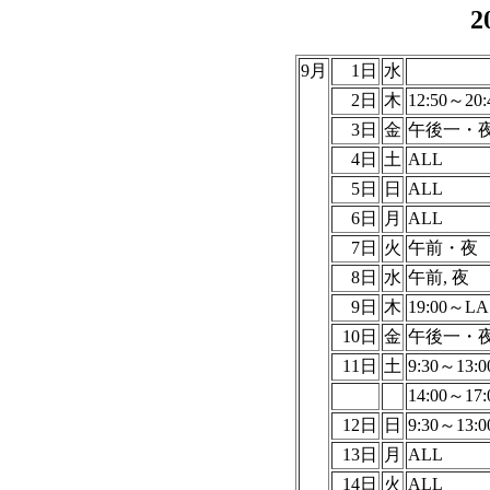
2
9月
1日
水
2日
木
12:50～20:
3日
金
午後一・
4日
土
ALL
5日
日
ALL
6日
月
ALL
7日
火
午前・夜
8日
水
午前, 夜
9日
木
19:00～LA
10日
金
午後一・
11日
土
9:30～13:0
14:00～17:
12日
日
9:30～13:0
13日
月
ALL
14日
火
ALL