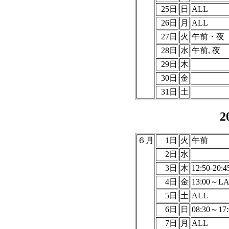
25日
日
ALL
26日
月
ALL
27日
火
午前・夜
28日
水
午前, 夜
29日
木
30日
金
31日
土
2
６月
1日
火
午前
2日
水
3日
木
12:50-20:4
4日
金
13:00～L
5日
土
ALL
6日
日
08:30～17:
7日
月
ALL