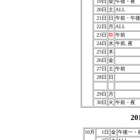
19日
金
午後・夜
20日
土
ALL
21日
日
午前・午
22日
月
ALL
23日
祭
午前
24日
水
午前, 夜
25日
木
26日
金
27日
土
午前
28日
日
29日
月
30日
火
午前・夜
2
10月
1日
金
午後一・