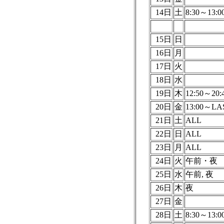
14日
土
8:30～13:0
15日
日
16日
月
17日
火
18日
水
19日
木
12:50～20:
20日
金
13:00～LA
21日
土
ALL
22日
日
ALL
23日
月
ALL
24日
火
午前・夜
25日
水
午前, 夜
26日
木
夜
27日
金
28日
土
8:30～13:0