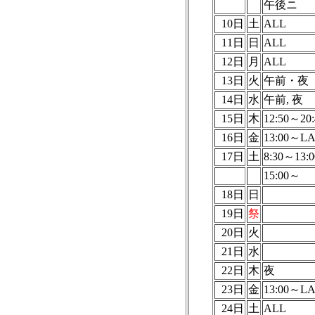
午後ニ
10日
土
ALL
11日
日
ALL
12日
月
ALL
13日
火
午前・夜
14日
水
午前, 夜
15日
木
12:50～20:
16日
金
13:00～L
17日
土
8:30～13:0
15:00～
18日
日
19日
祭
20日
火
21日
水
22日
木
夜
23日
金
13:00～L
24日
土
ALL