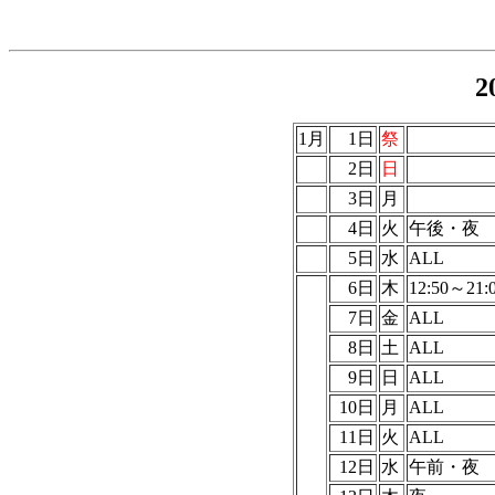
2
1月
1日
祭
2日
日
3日
月
4日
火
午後・夜
5日
水
ALL
6日
木
12:50～21:
7日
金
ALL
8日
土
ALL
9日
日
ALL
10日
月
ALL
11日
火
ALL
12日
水
午前・夜