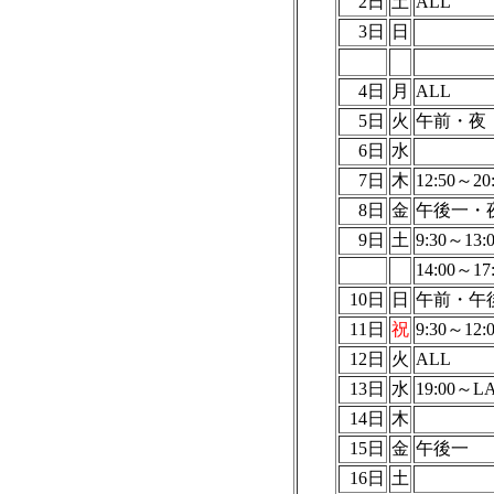
2日
土
ALL
3日
日
4日
月
ALL
5日
火
午前・夜
6日
水
7日
木
12:50～20
8日
金
午後一・
9日
土
9:30～13:
14:00～17
10日
日
午前・午
11日
祝
9:30～12:
12日
火
ALL
13日
水
19:00～L
14日
木
15日
金
午後一
16日
土