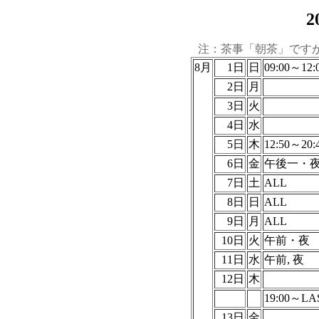
2
注：茶事「朝茶」です
8月
1日
日
09:00～12:
2日
月
3日
火
4日
水
5日
木
12:50～20:
6日
金
午後一・
7日
土
ALL
8日
日
ALL
9日
月
ALL
10日
火
午前・夜
11日
水
午前, 夜
12日
木
19:00～LA
13日
金