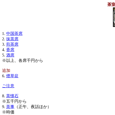
茶
1.
中国茶席
2.
抹茶席
3.
煎茶席
4.
香席
5.
酒席
※以上、各席千円から
追加
6.
煙草盆
ご注意
8.
茶懐石
※五千円から
9.
茶事
（正午、夜話ほか）
※時価